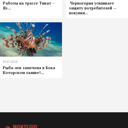
Работы на трассе Тиват –
️ Черногория усиливает
Яз...
защиту потребителей —
покупки...
05.07.2026
Рыба-лев замечена в Бока
Которском заливе!...
🏔 MONTEGID