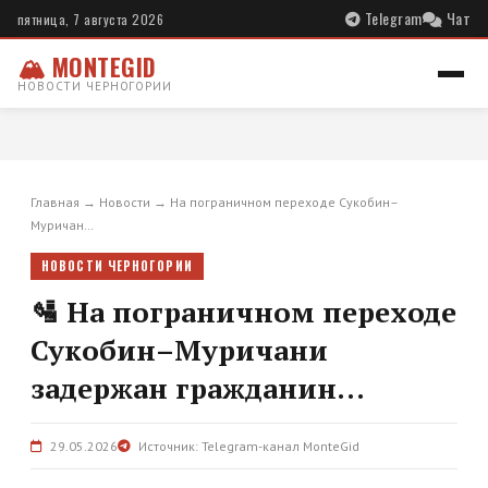
Telegram
Чат
пятница, 7 августа 2026
🏔 MONTEGID
НОВОСТИ ЧЕРНОГОРИИ
Главная
→
Новости
→
На пограничном переходе Сукобин–
Муричан…
НОВОСТИ ЧЕРНОГОРИИ
🛂 На пограничном переходе
Сукобин–Муричани
задержан гражданин...
29.05.2026
Источник: Telegram-канал MonteGid