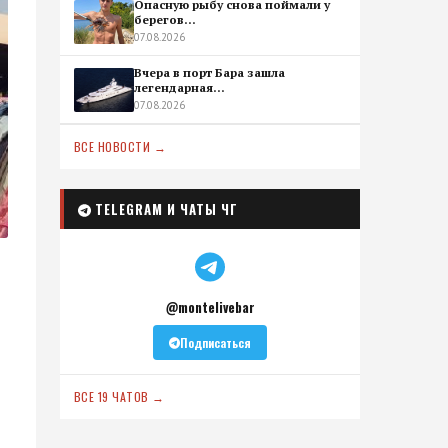
Опасную рыбу снова поймали у
берегов...
07.08.2026
Вчера в порт Бара зашла
легендарная...
07.08.2026
ВСЕ НОВОСТИ →
TELEGRAM И ЧАТЫ ЧГ
@montelivebar
Подписаться
ВСЕ 19 ЧАТОВ →