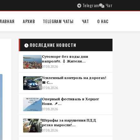
Telegram
Чат
ЛАВНАЯ
АРХИВ
TELEGRAM ЧАТЫ
ЧАТ
О НАС
ПОСЛЕДНИЕ НОВОСТИ
Сутоморе без воды дни
напролёт. 💧 Жители...
07.08.2026
Усиленный контроль на дорогах!
📅 С...
07.08.2026
Оперный фестиваль в Херцег
Нови. 📌...
07.08.2026
Штрафы за нарушения ПДД
резко выросли!...
07.08.2026