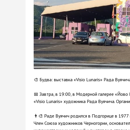
🎨 Будва: выставка «Visio Lunaris» Рада Вуячич
📅 Завтра, в 19:00, в Модерной галерее «Йово
«Visio Lunaris» художника Рада Вуячича. Орган
👨‍🎨 Раде Вуячич родился в Подгорице в 1977 
Член Союза художников Черногории, основател