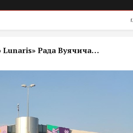
Г
o Lunaris» Рада Вуячича...