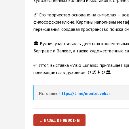
художественных колоний и выставок в стране 
🌌 Его творчество основано на символах — вода
философском ключе. Картины наполнены метафи
переживания, создавая пространство поиска см
🏛️ Вуячич участвовал в десятках коллективных
Белграде и Валеве, а также художественные са
✅ Итог: выставка «Visio Lunaris» приглашает з
превращается в духовное. 🎨🌌👨‍🎨🏛️
Источник:
https://t.me/montelivebar
← НАЗАД К НОВОСТЯМ