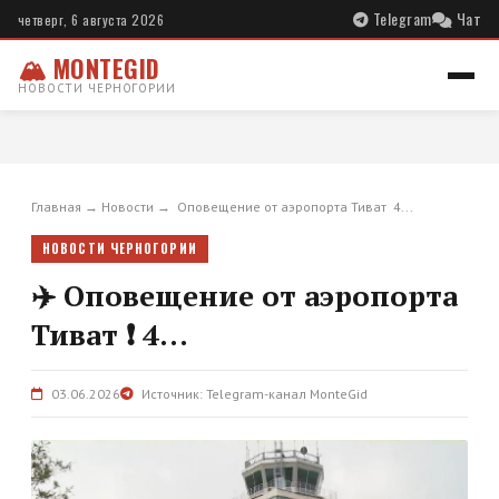
Telegram
Чат
четверг, 6 августа 2026
🏔 MONTEGID
НОВОСТИ ЧЕРНОГОРИИ
Главная
→
Новости
→
️ Оповещение от аэропорта Тиват ️ 4...
НОВОСТИ ЧЕРНОГОРИИ
✈️ Оповещение от аэропорта
Тиват ❗️ 4...
03.06.2026
Источник: Telegram-канал MonteGid