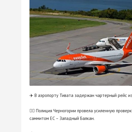
✈️ В аэропорту Тивата задержан чартерный рейс и
👮‍♂️ Полиция Черногории провела усиленную прове
саммитом ЕС – Западный Балкан.