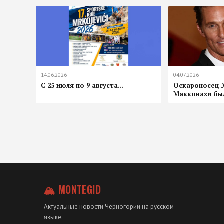
14.06.2026
04.07.2026
С 25 июля по 9 августа...
Оскароносец 
Макконахи был
🏔 MONTEGID
Актуальные новости Черногории на русском
языке.