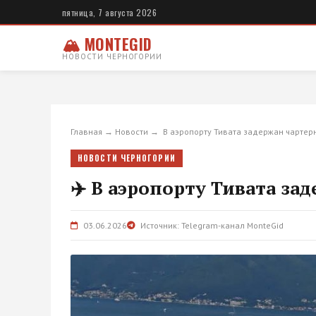
пятница, 7 августа 2026
🏔 MONTEGID
НОВОСТИ ЧЕРНОГОРИИ
Главная
→
Новости
→
️ В аэропорту Тивата задержан чартер
НОВОСТИ ЧЕРНОГОРИИ
✈️ В аэропорту Тивата за
03.06.2026
Источник: Telegram-канал MonteGid