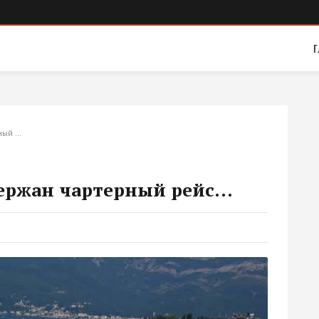
Г
ный …
держан чартерный рейс...