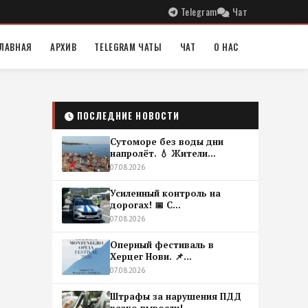
Telegram
Чат
ЛАВНАЯ
АРХИВ
TELEGRAM ЧАТЫ
ЧАТ
О НАС
ПОСЛЕДНИЕ НОВОСТИ
Сутоморе без воды дни
напролёт. 💧 Жители...
07.08.2026
Усиленный контроль на
дорогах! 📅 С...
07.08.2026
Оперный фестиваль в
Херцег Нови. 📌...
07.08.2026
Штрафы за нарушения ПДД