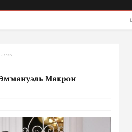
Г
он впер…
 Эммануэль Макрон