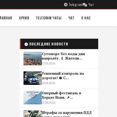
Telegram
Чат
ЛАВНАЯ
АРХИВ
TELEGRAM ЧАТЫ
ЧАТ
О НАС
ПОСЛЕДНИЕ НОВОСТИ
Сутоморе без воды дни
напролёт. 💧 Жители...
07.08.2026
Усиленный контроль на
дорогах! 📅 С...
07.08.2026
Оперный фестиваль в
Херцег Нови. 📌...
07.08.2026
Штрафы за нарушения ПДД