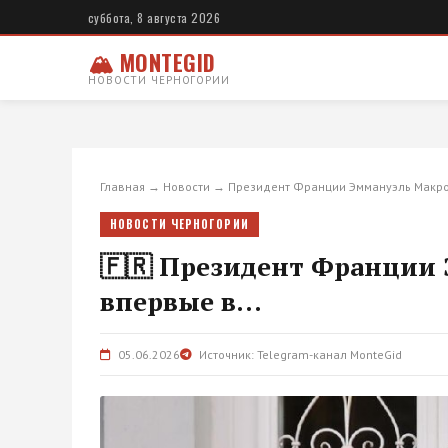
суббота, 8 августа 2026
🏔 MONTEGID
НОВОСТИ ЧЕРНОГОРИИ
Главная
→
Новости
→
Президент Франции Эммануэль Макр
НОВОСТИ ЧЕРНОГОРИИ
🇫🇷 Президент Франции
впервые в...
05.06.2026
Источник: Telegram-канал MonteGid