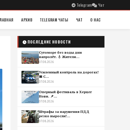
Telegram
Чат
ЛАВНАЯ
АРХИВ
TELEGRAM ЧАТЫ
ЧАТ
О НАС
ПОСЛЕДНИЕ НОВОСТИ
Сутоморе без воды дни
напролёт. 💧 Жители...
07.08.2026
Усиленный контроль на дорогах!
📅 С...
07.08.2026
Оперный фестиваль в Херцег
Нови. 📌...
07.08.2026
Штрафы за нарушения ПДД
резко выросли!...
07.08.2026