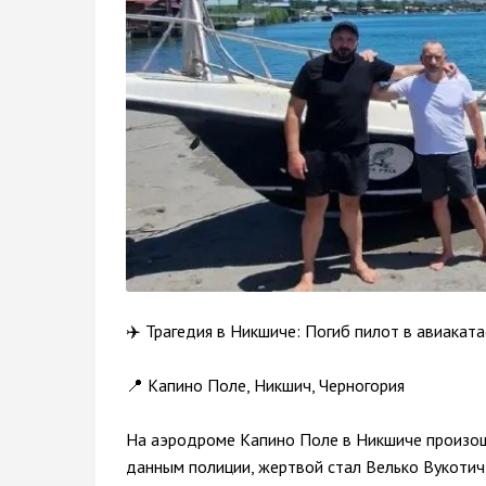
✈️ Трагедия в Никшиче: Погиб пилот в авиакат
📍 Капино Поле, Никшич, Черногория
На аэродроме Капино Поле в Никшиче произошл
данным полиции, жертвой стал Велько Вукотич, 