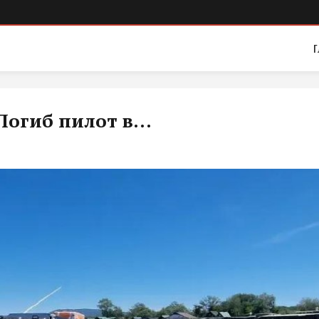
Г
Погиб пилот в...