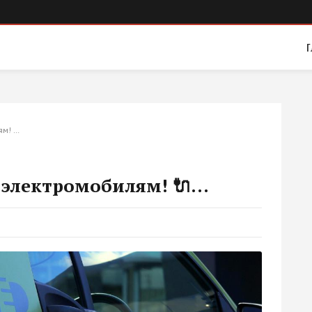
Г
ям! …
 электромобилям! 🔌...