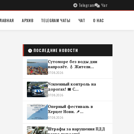
Telegram
Чат
ЛАВНАЯ
АРХИВ
TELEGRAM ЧАТЫ
ЧАТ
О НАС
ПОСЛЕДНИЕ НОВОСТИ
Сутоморе без воды дни
напролёт. 💧 Жители...
07.08.2026
Усиленный контроль на
дорогах! 📅 С...
07.08.2026
Оперный фестиваль в
Херцег Нови. 📌...
07.08.2026
Штрафы за нарушения ПДД