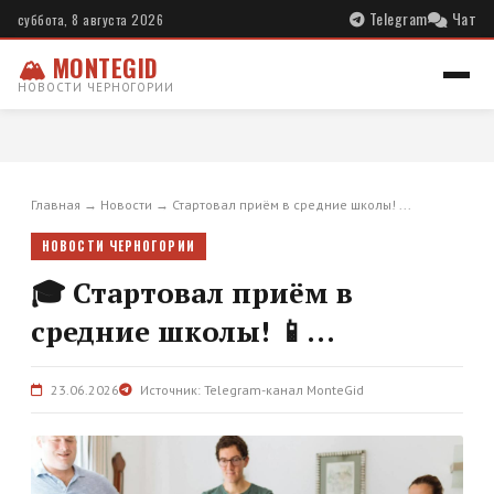
Telegram
Чат
суббота, 8 августа 2026
🏔 MONTEGID
НОВОСТИ ЧЕРНОГОРИИ
Главная
→
Новости
→
Стартовал приём в средние школы! ...
НОВОСТИ ЧЕРНОГОРИИ
🎓 Стартовал приём в
средние школы! 📱...
23.06.2026
Источник: Telegram-канал MonteGid