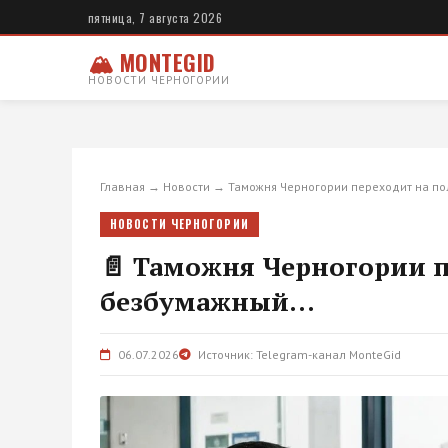
пятница, 7 августа 2026
🏔 MONTEGID
НОВОСТИ ЧЕРНОГОРИИ
Главная
→
Новости
→
Таможня Черногории переходит на п
НОВОСТИ ЧЕРНОГОРИИ
📄 Таможня Черногории 
безбумажный...
06.07.2026
Источник: Telegram-канал MonteGid