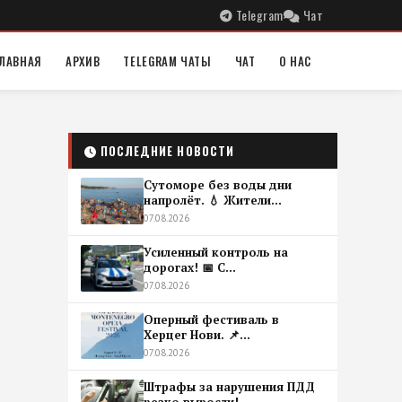
Telegram
Чат
ЛАВНАЯ
АРХИВ
TELEGRAM ЧАТЫ
ЧАТ
О НАС
ПОСЛЕДНИЕ НОВОСТИ
Сутоморе без воды дни
напролёт. 💧 Жители...
07.08.2026
Усиленный контроль на
дорогах! 📅 С...
07.08.2026
Оперный фестиваль в
Херцег Нови. 📌...
07.08.2026
Штрафы за нарушения ПДД