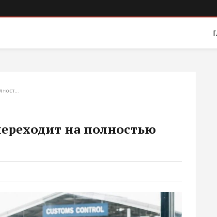
Г
олност…
переходит на полностью