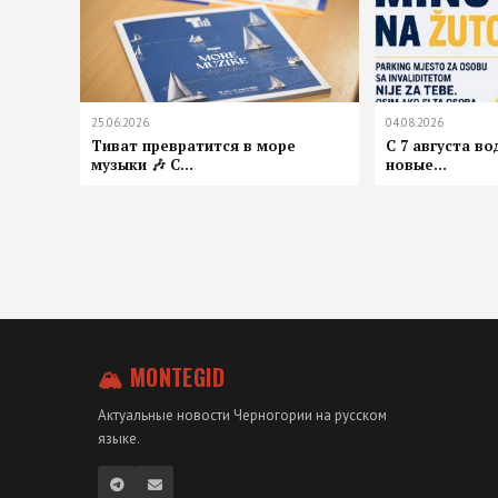
25.06.2026
04.08.2026
Тиват превратится в море
С 7 августа в
музыки 🎶 С...
новые...
🏔 MONTEGID
Актуальные новости Черногории на русском
языке.