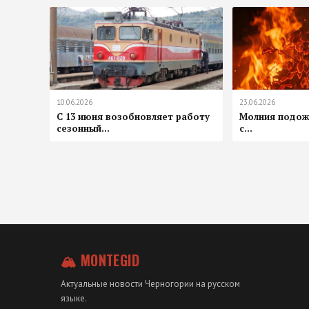
10.06.2026
23.06.2026
С 13 июня возобновляет работу
Молния подожг
сезонный...
с...
🏔 MONTEGID
Актуальные новости Черногории на русском
языке.