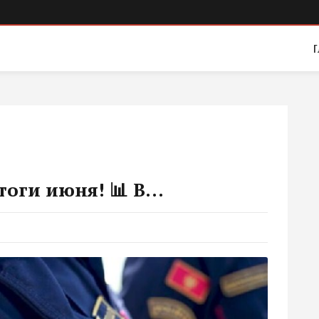
Г
оги июня! 📊 В...