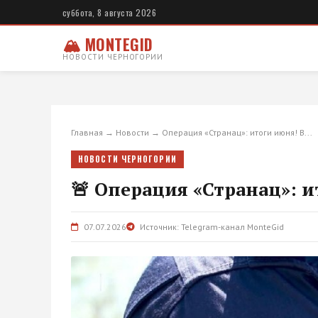
суббота, 8 августа 2026
🏔 MONTEGID
НОВОСТИ ЧЕРНОГОРИИ
Главная
→
Новости
→
Операция «Странац»: итоги июня! В...
НОВОСТИ ЧЕРНОГОРИИ
🚨 Операция «Странац»: ит
07.07.2026
Источник: Telegram-канал MonteGid