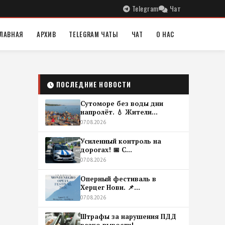
Telegram
Чат
ЛАВНАЯ
АРХИВ
TELEGRAM ЧАТЫ
ЧАТ
О НАС
ПОСЛЕДНИЕ НОВОСТИ
Сутоморе без воды дни
напролёт. 💧 Жители...
07.08.2026
Усиленный контроль на
дорогах! 📅 С...
07.08.2026
Оперный фестиваль в
Херцег Нови. 📌...
07.08.2026
Штрафы за нарушения ПДД