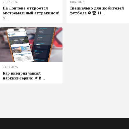
29.06.2026
10.06.2026
На Ловчене откроется
️Специально для любителей
экстремальный аттракцион!
футбола ⚽ 🏆 11...
⚡...
24.07.2026
Бар внедрил умный
паркинг‑сервис 📌 В...