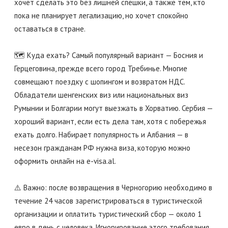
хочет сделать это без лишней спешки, а также тем, кто
пока не планирует легализацию, но хочет спокойно
оставаться в стране.
🗺️ Куда ехать? Самый популярный вариант — Босния и
Герцеговина, прежде всего город Требинье. Многие
совмещают поездку с шопингом и возвратом НДС.
Обладатели шенгенских виз или национальных виз
Румынии и Болгарии могут выезжать в Хорватию. Сербия —
хороший вариант, если есть дела там, хотя с побережья
ехать долго. Набирает популярность и Албания — в
несезон гражданам РФ нужна виза, которую можно
оформить онлайн на e-visa.al.
⚠️ Важно: после возвращения в Черногорию необходимо в
течение 24 часов зарегистрироваться в туристической
организации и оплатить туристический сбор — около 1
евро в день с человека. Игнорирование этого требования