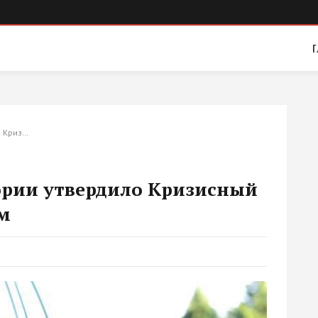
Г
о Криз…
ории утвердило Кризисный
м