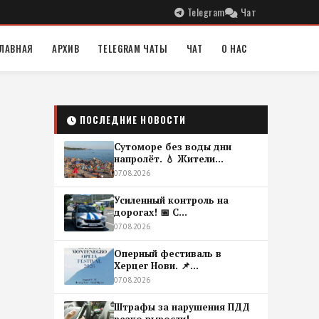
Telegram
Чат
ЛАВНАЯ
АРХИВ
TELEGRAM ЧАТЫ
ЧАТ
О НАС
ПОСЛЕДНИЕ НОВОСТИ
Сутоморе без воды дни
напролёт. 💧 Жители...
07.08.2026
Усиленный контроль на
дорогах! 📅 С...
07.08.2026
Оперный фестиваль в
Херцег Нови. 📌...
07.08.2026
Штрафы за нарушения ПДД