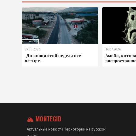
27.05.2026
16.07.2026
️ До конца этой недели все
Амеба, котора
четыре...
распространяет
🏔 MONTEGID
Актуальные новости Черногории на русском
языке.