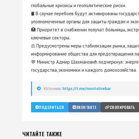
глобальные кризисы и геополитические риски.
🛢️ В случае перебоев будут активированы государ
уполномоченные органы для защиты граждан и эко
🏥 Приоритет в снабжении получат больницы, экст
ключевые секторы.
⚖️ Предусмотрены меры стабилизации рынка, защит
информирование общества для предотвращения па
💬 Министр Адмир Шахмановић подчеркнул: энерге
государства, экономики и каждого домохозяйства.
Источник:
https://t.me/montelivebar
ПОДЕЛИТЬСЯ
ВКОНТАКТЕ
СКОПИРОВАТЬ
ЧИТАЙТЕ ТАКЖЕ